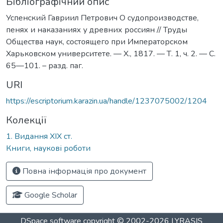
Бібліографічний опис
Успенский Гавриил Петрович О судопроизводстве,
пенях и наказаниях у древних россиян // Труды
Общества наук, состоящего при Императорском
Харьковском университете. — Х., 1817. — Т. 1, ч. 2. — С.
65—101. – разд. паг.
URI
https://escriptorium.karazin.ua/handle/1237075002/1204
Колекції
1. Видання ХІХ ст.
Книги, наукові роботи
Повна інформація про документ
Google Scholar
DSpace software
copyright © 2002-2026
LYRASIS