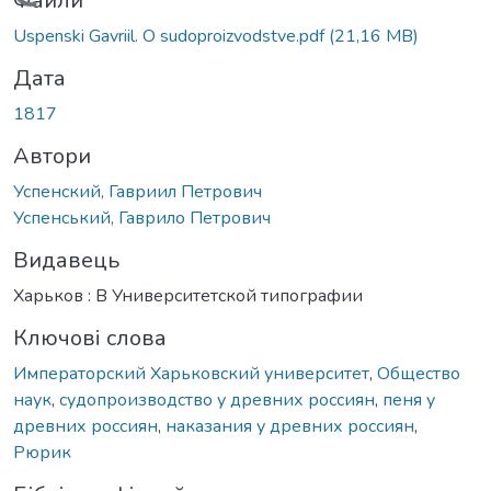
Вантажиться...
Файли
Uspenski Gavriil. O sudoproizvodstve.pdf
(21,16 MB)
Дата
1817
Автори
Успенский, Гавриил Петрович
Успенський, Гаврило Петрович
Видавець
Харьков : В Университетской типографии
Ключові слова
Императорский Харьковский университет
,
Общество
наук
,
судопроизводство у древних россиян
,
пеня у
древних россиян
,
наказания у древних россиян
,
Рюрик