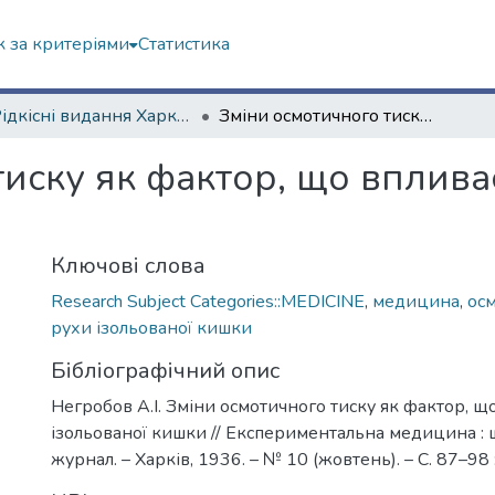
 за критеріями
Статистика
4. Рідкісні видання Харкова ХХ ст.
Зміни осмотичного тиску як фактор, що впливає на рухи ізольованої кишки
иску як фактор, що вплива
Ключові слова
Research Subject Categories::MEDICINE
,
медицина
,
ос
рухи ізольованої кишки
Бібліографічний опис
Негробов А.І. Зміни осмотичного тиску як фактор, щ
ізольованої кишки // Експериментальна медицина :
журнал. – Харків, 1936. – № 10 (жовтень). – С. 87–98 : 