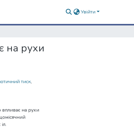
Увійти
є на рухи
мотичний тиск
,
о впливає на рухи
 щомісячний
іл.