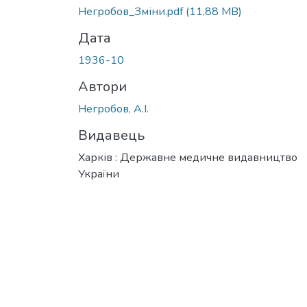
Негробов_Зміни.pdf
(11,88 MB)
Дата
1936-10
Автори
Негробов, А.І.
Видавець
Харків : Державне медичне видавництво
України