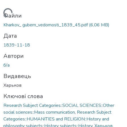
Вантажиться...
Файли
Kharkov_ gubern_vedomosti_1839_45.pdf
(6,06 MB)
Дата
1839-11-18
Автори
б/а
Видавець
Харьков
Ключові слова
Research Subject Categories::SOCIAL SCIENCES::Other
social sciences::Mass communication
,
Research Subject
Categories::HUMANITIES and RELIGION::History and
philosophy subjects::History subjects::History
,
Харьков
,