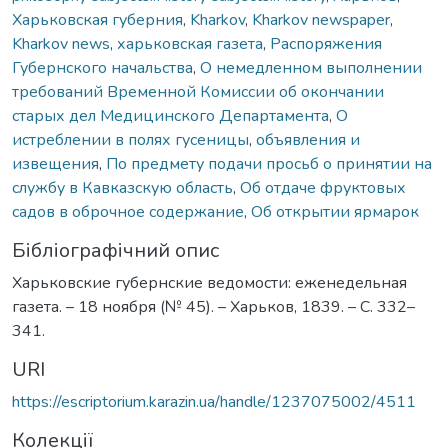
Харьковская губерния
,
Kharkov
,
Kharkov newspaper
,
Kharkov news
,
харьковская газета
,
Распоряжения
Губернского начальства
,
О немедленном выполнении
требований Временной Комиссии об окончании
старых дел Медицинского Департамента
,
О
истреблении в полях гусеницы
,
объявления и
извещения
,
По предмету подачи просьб о принятии на
службу в Кавказскую область
,
Об отдаче фруктовых
садов в оброчное содержание
,
Об открытии ярмарок
Бібліографічний опис
Харьковские губернские ведомости: еженедельная
газета. – 18 ноября (№ 45). – Харьков, 1839. – С. 332–
341.
URI
https://escriptorium.karazin.ua/handle/1237075002/4511
Колекції