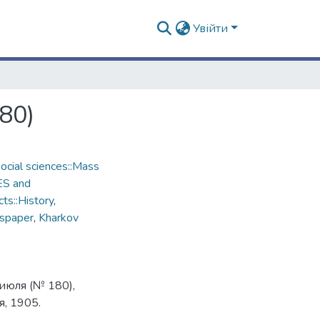
Увійти
80)
cial sciences::Mass
ES and
ts::History
,
spaper
,
Kharkov
июля (№ 180),
, 1905.