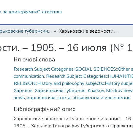
 за критеріями
Статистика
"Харьковские губернские ведомости" (1838–1915 гг.)
Харьковские ведомости. – 1905. – 16 июля (№ 180)
ти. – 1905. – 16 июля (№ 1
Ключові слова
Research Subject Categories::SOCIAL SCIENCES::Other so
communication
,
Research Subject Categories::HUMANITI
RELIGION::History and philosophy subjects::History subjec
Харьков
,
Харьковская губерния
,
Kharkov
,
Kharkov new
news
,
харьковская газета
,
объявления и извещения
Бібліографічний опис
Харьковские ведомости: ежедневное издание. – 16 
1905. – Харьков: Типография Губернского Правления