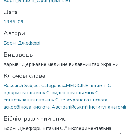
Борн_Вітамін_С.pdf
(5,53 MB)
Дата
1936-09
Автори
Борн, Джеффрі
Видавець
Харків : Державне медичне видавництво України
Ключові слова
Research Subject Categories::MEDICINE
,
вітамін С
,
відкриття вітаміну С
,
виділення вітаміну С
,
синтезування вітаміну С
,
гексуронова кислота
,
аскорбінова кислота
,
Австралійський інститут анатомії
Бібліографічний опис
Борн, Джеффрі. Вітамін С // Експериментальна