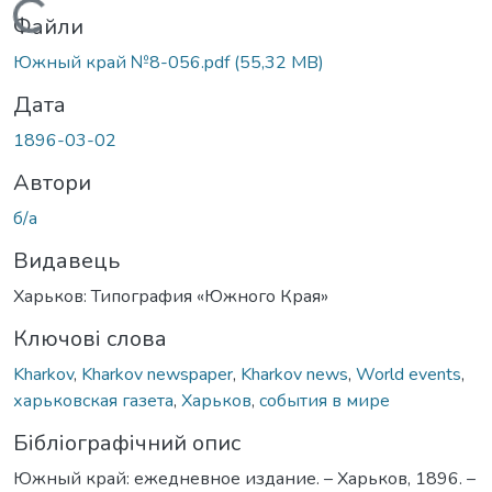
Вантажиться...
Файли
Южный край №8-056.pdf
(55,32 MB)
Дата
1896-03-02
Автори
б/а
Видавець
Харьков: Типография «Южного Края»
Ключові слова
Kharkov
,
Kharkov newspaper
,
Kharkov news
,
World events
,
харьковская газета
,
Харьков
,
события в мире
Бібліографічний опис
Южный край: ежедневное издание. – Харьков, 1896. –