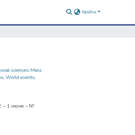
Увійти
cial sciences::Mass
ws
,
World events
,
 – 1 июня. – №
9