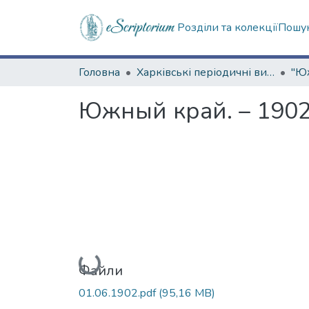
Розділи та колекції
Пошук
Головна
Харківські періодичні видання
Южный край. – 1902
Вантажиться...
Файли
01.06.1902.pdf
(95,16 MB)