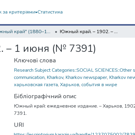
 за критеріями
Статистика
"Южный край" (1880–1919 гг.)
Южный край. – 1902. – 1 июня (№ 7391)
. – 1 июня (№ 7391)
Ключові слова
Research Subject Categories::SOCIAL SCIENCES::Other so
communication
,
Kharkov
,
Kharkov newspaper
,
Kharkov ne
харьковская газета
,
Харьков
,
события в мире
Бібліографічний опис
Южный край: ежедневное издание. – Харьков, 1902.
7391.
URI
https://escriptorium.karazin.ua/handle/1237075002/782