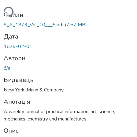
ься...
Файли
S_A_1879_Vol_40___5.pdf
(7,57 MB)
Дата
1879-02-01
Автори
б/а
Видавець
New York. Munn & Company
Анотація
A weekly journal of practical information, art, science,
mechanics, chemistry and manufactures.
Опис