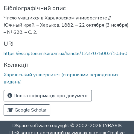
Бібліографічний опис
Число учащихся в Харьковском университете //
Южный край. – Харьков, 1882. – 22 октября (3 ноября).
– № 628. – С. 2.
URI
https://escriptorium.karazin.ua/handle/1237075002/10360
Колекції
Харківський університет (сторінками періодичних
видань)
Повна інформація про документ
Google Scholar
DSpace software
copyright © 2002-2026
LYRASIS
Цей контент доступний на умовах ліцензії
Creative