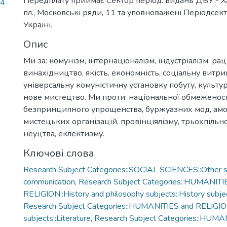
Передплату приймає Сектор період. видань ДВУ - Ха
34
пл., Московські ряди, 11 та уповноважені Періодсект
Україні.
Опис
Ми за: комунізм, інтернаціоналізм, індустріалізм, рац
винахідництво, якість, економність, соціальну витри
універсальну комуністичну установку побуту, культур
нове мистецтво. Ми проти: національної обмеженост
безпринципного упрощенства, буржуазних мод, а
мистецьких організацій, провінціялізму, трьохпільно
неуцтва, еклектизму.
Ключові слова
Research Subject Categories::SOCIAL SCIENCES::Other so
communication
,
Research Subject Categories::HUMANITI
RELIGION::History and philosophy subjects::History subjec
Research Subject Categories::HUMANITIES and RELIGION
subjects::Literature
,
Research Subject Categories::HUMA