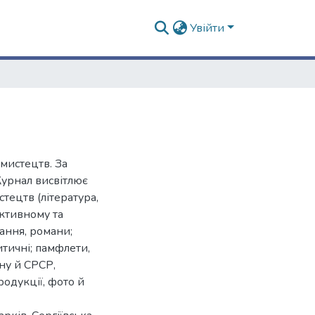
Увійти
мистецтв. За
урнал висвітлює
стецтв (література,
руктивному та
дання, романи;
итичні; памфлети,
ну й СРСР,
родукції, фото й