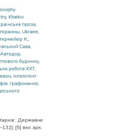
losophy
try
,
Kharkiv
країнська проза
,
 Украины
,
Ukraine
,
термейер К.
,
івський Сава
,
Автодор
,
тлового будинку
,
ька робота ХХТ
,
евон
,
Інтелігент
фія, графоманію,
деського
 Харків : Державне
132]; [5] вкл. арк.