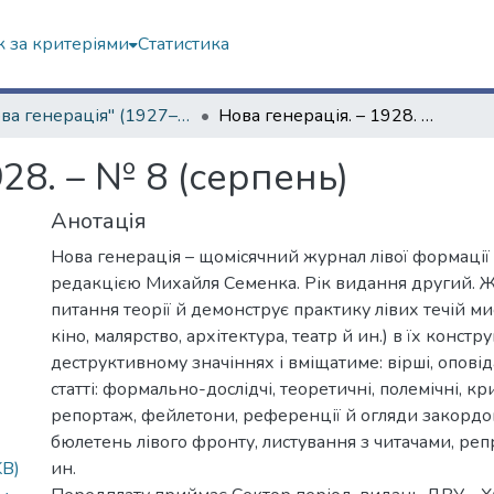
 за критеріями
Статистика
"Нова генерація" (1927–1930 рр.)
Нова генерація. – 1928. – № 8 (серпень)
28. – № 8 (серпень)
Анотація
Нова генерація – щомісячний журнал лівої формації 
редакцією Михайля Семенка. Рік видання другий. Ж
питання теорії й демонструє практику лівих течій ми
кіно, малярство, архітектура, театр й ин.) в їх конст
деструктивному значіннях і вміщатиме: вірші, опові
статті: формально-дослідчі, теоретичні, полемічні, кр
репортаж, фейлетони, референції й огляди закордо
бюлетень лівого фронту, листування з читачами, реп
KB)
ин.