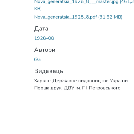
Nova_generatsia_1928_8___master.jpg
(461,
KB)
Nova_generatsia_1928_8.pdf
(31,52 MB)
Дата
1928-08
Автори
б/а
Видавець
Харків : Державне видавництво України,
Перша друк. ДВУ ім. Г.І. Петровського