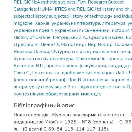
RELIGION::Aesthetic subjects::Film
,
Research Subject
Categories::HUMANITIES and RELIGION::History and phi
subjects::History subjects::History of technology and indus
magazine
,
Харків
,
українська література
,
література
,
у
українська поезія
,
українські письменники
,
история
History of Ukraine
,
Петрицький А.
,
Єрмілов Василь
,
Ех
Дреслер В.
,
Леже Ф.
,
Матіс Генрі
,
Вер Віктор
,
Голован
Влизько Олекса
,
Футуристи в атаку на зеленого змія
,
будівництво й архітектура
,
Малоземов Ів.
,
проект жи
Костенко В.П.
,
проект школи фізкультури, кандидатс
Сілка С.
,
Гра світла та відображених кольорів
,
Лайн Л
(екранізований роман)
,
Про В. Атаманюка, порногра
літературну спекуляцію й ин.
,
Архітектурне життя О
політехнікума образотворчих мистецтв
Бібліографічний опис
Нова генерація : Журнал лівої формації мистецтв . –
видавництво України, 1928. – № 8 (серпень). – С. [69–
іл. – (Відсутні С. 69–84, 113–114, 117–118).