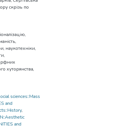
рків, Сергіївська
ору скрізь по
іоналізацію,
маність,
и, наукотехніки,
и,
морфних
го хуторянства,
cial sciences::Mass
ES and
ts::History
,
::Aesthetic
NITIES and