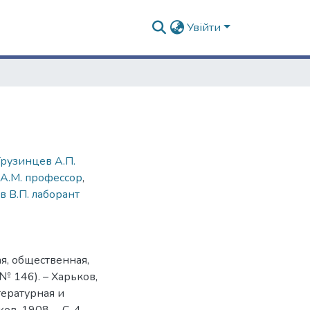
Увійти
Грузинцев А.П.
А.М. профессор
,
в В.П. лаборант
ая, общественная,
№ 146). – Харьков,
итературная и