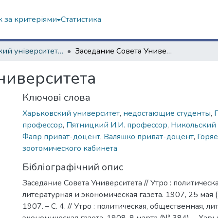
 за критеріями
Статистика
Харківський університет (сторінками періодичних видань)
Заседание Совета Университета
ниверситета
Ключові слова
Харьковский университет
,
недостающие студенты
,
профессор
,
Пятницкий И.И. профессор
,
Никольский 
Фавр приват-доцент
,
Валяшко приват-доцент
,
Горяе
зоотомического кабинета
Бібліографічний опис
Заседание Совета Университета // Утро : политическ
литературная и экономическая газета. 1907, 25 мая (
1907. – С. 4. // Утро : политическая, общественная, л