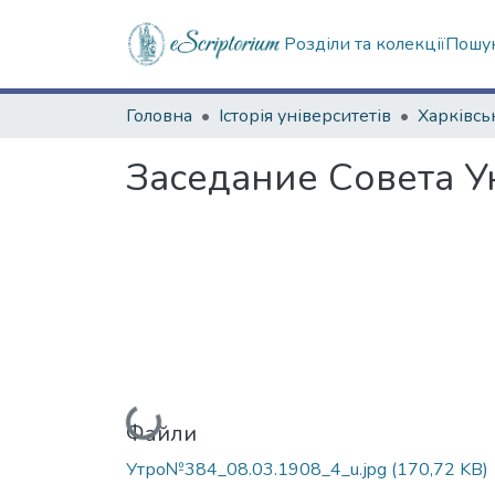
Розділи та колекції
Пошук
Головна
Історія університетів
Заседание Совета У
Вантажиться...
Файли
Утро№384_08.03.1908_4_u.jpg
(170,72 KB)