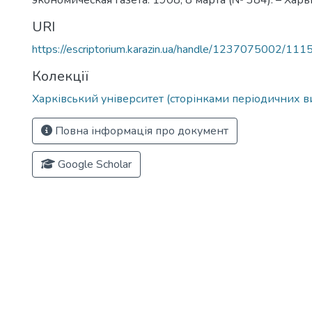
экономическая газета. 1908, 8 марта (№ 384). – Харько
URI
https://escriptorium.karazin.ua/handle/1237075002/111
Колекції
Харківський університет (сторінками періодичних в
Повна інформація про документ
Google Scholar