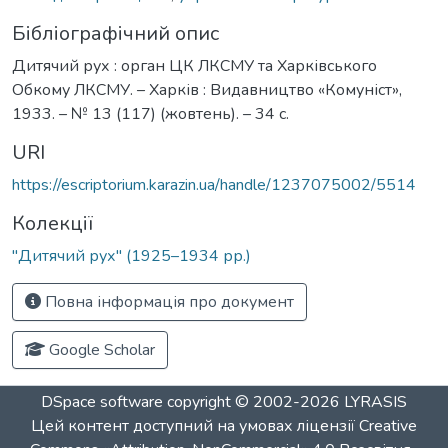
Бібліографічний опис
Дитячий рух : орган ЦК ЛКСМУ та Харківського
Обкому ЛКСМУ. – Харків : Видавництво «Комуніст»,
1933. – № 13 (117) (жовтень). – 34 с.
URI
https://escriptorium.karazin.ua/handle/1237075002/5514
Колекції
"Дитячий рух" (1925–1934 рр.)
Повна інформація про документ
Google Scholar
DSpace software
copyright © 2002-2026
LYRASIS
Цей контент доступний на умовах ліцензії
Creative