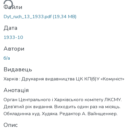
ься...
Файли
Dyt_ruch_13_1933.pdf
(19,34 MB)
Дата
1933-10
Автори
б/а
Видавець
Харків : Друкарня видавництва ЦК КП(б)У «Комуніст»
Анотація
Орган Центрального і Харківського комітету ЛКСМУ.
Дев’ятий рік видання. Виходить один раз на місяць.
Обкладинка худ. Худяка. Редактор А. Вайнщенкер.
Опис