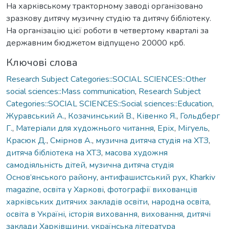
На харківському тракторному заводі організовано
зразкову дитячу музичну студію та дитячу бібліотеку.
На організацію цієї роботи в четвертому кварталі за
державним бюджетом відпущено 20000 крб.
Ключові слова
Research Subject Categories::SOCIAL SCIENCES::Other
social sciences::Mass communication
,
Research Subject
Categories::SOCIAL SCIENCES::Social sciences::Education
,
Журавський А.
,
Козачинський В.
,
Ківенко Я.
,
Гольдберг
Г.
,
Матеріали для художнього читання
,
Еріх
,
Мігуель
,
Красюк Д.
,
Смірнов А.
,
музична дитяча студія на ХТЗ
,
дитяча бібліотека на ХТЗ
,
масова художня
самодіяльність дітей
,
музична дитяча студія
Основ’янського району
,
антифашистський рух
,
Kharkiv
magazine
,
освіта у Харкові
,
фотографії вихованців
харківських дитячих закладів освіти
,
народна освіта
,
освіта в Україні
,
історія виховання
,
виховання
,
дитячі
заклади Харківщини
,
українська література