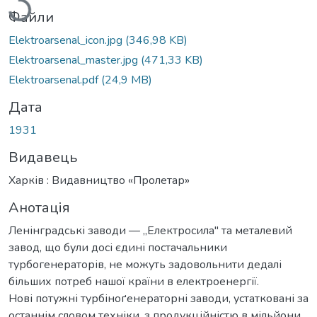
Файли
Elektroarsenal_icon.jpg
(346,98 KB)
Elektroarsenal_master.jpg
(471,33 KB)
Elektroarsenal.pdf
(24,9 MB)
Дата
1931
Видавець
Харків : Видавництво «Пролетар»
Анотація
Ленінградські заводи — „Електросила" та металевий
завод, що були досі єдині постачальники
турбогенераторів, не можуть задовольнити дедалі
більших потреб нашої країни в електроенергії.
Нові потужні турбіноґенераторні заводи, устатковані за
останнім словом техніки, з продукційністю в мільйони