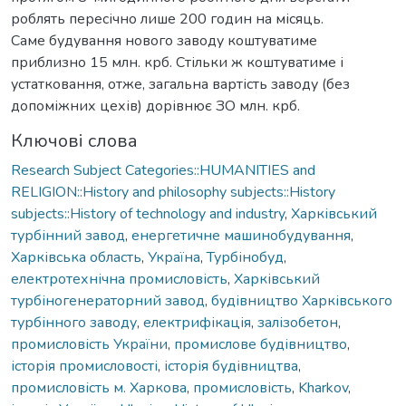
роблять пересічно лише 200 годин на місяць.
Саме будування нового заводу коштуватиме
приблизно 15 млн. крб. Стільки ж коштуватиме і
устатковання, отже, загальна вартість заводу (без
допоміжних цехів) дорівнює ЗО млн. крб.
Ключові слова
Research Subject Categories::HUMANITIES and
RELIGION::History and philosophy subjects::History
subjects::History of technology and industry
,
Харківський
турбінний завод
,
енергетичне машинобудування
,
Харківська область
,
Україна
,
Турбінобуд
,
електротехнічна промисловість
,
Харківський
турбіногенераторний завод
,
будівництво Харківського
турбінного заводу
,
електрифікація
,
залізобетон
,
промисловість України
,
промислове будівництво
,
історія промисловості
,
історія будівництва
,
промисловість м. Харкова
,
промисловість
,
Kharkov
,