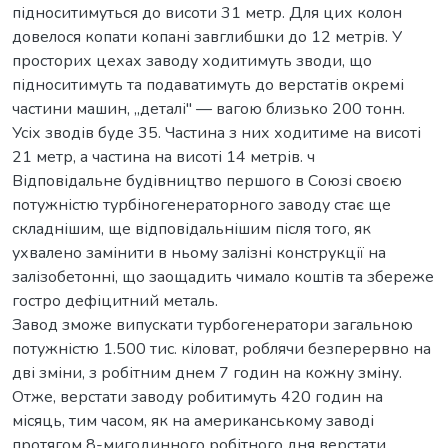
підноситимуться до висоти 31 метр. Для цих колон
довелося копати копані завглибшки до 12 метрів. У
просторих цехах заводу ходитимуть зводи, що
підноситимуть та подаватимуть до верстатів окремі
частини машин, „деталі" — вагою близько 200 тонн.
Усіх зводів буде 35. Частина з них ходитиме на висоті
21 метр, а частина на висоті 14 метрів. ч
Відповідальне будівництво першого в Союзі своєю
потужністю турбіногенераторного заводу стає ще
складнішим, ще відповідальнішим після того, як
ухвалено замінити в ньому залізні конструкції на
залізобетонні, що заощадить чимало коштів та збереже
гостро дефіцитний металь.
Завод зможе випускати турбогенератори загальною
потужністю 1.500 тис. кіловат, роблячи безперервно на
дві зміни, з робітним днем 7 годин на кожну зміну.
Отже, верстати заводу робитимуть 420 годин на
місяць, тим часом, як на американському заводі
протягом 8-мигодинного робітного дня верстати