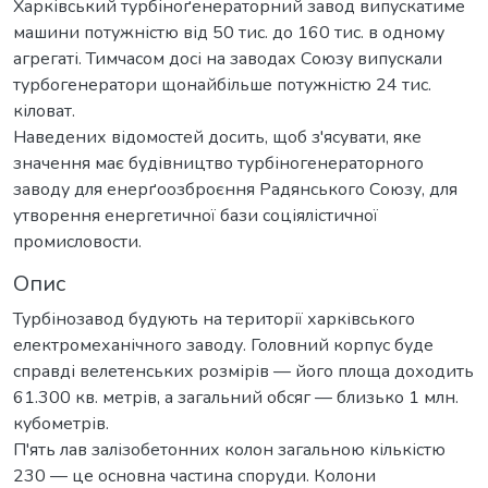
Харківський турбіноґенераторний завод випускатиме
машини потужністю від 50 тис. до 160 тис. в одному
агрегаті. Тимчасом досі на заводах Союзу випускали
турбогенератори щонайбільше потужністю 24 тис.
кіловат.
Наведених відомостей досить, щоб з'ясувати, яке
значення має будівництво турбіногенераторного
заводу для енерґоозброєння Радянського Союзу, для
утворення енергетичної бази соціялістичної
промисловости.
Опис
Турбінозавод будують на території харківського
електромеханічного заводу. Головний корпус буде
справді велетенських розмірів — його площа доходить
61.300 кв. метрів, а загальний обсяг — близько 1 млн.
кубометрів.
П'ять лав залізобетонних колон загальною кількістю
230 — це основна частина споруди. Колони