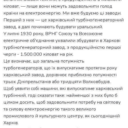
кіловат, — лише вони можуть задовольнити голод
країни на електроенергію. Ми вже будуємо ці заводи.
Перший з них — це харківський турбіноґенераторний
завод, а далі починають будувати уральський.
У липні 1930 року, ВРНГ Союзу та Всесоюзне
електричне об'єднання ухвалили збудувати в Харкові
турбіноґенераторний завод, з продукційністю першої
черги - 1.500.000 кіловат на рік.
Це визначає, що загальна потужність
турбогенераторів, що їх випускатиме протягом року
харківський завод, дорівнює приблизно потужності
трьох Дніпрельстанів або тридцяти Волховбудів.
Щоб уявити собі машини, які випускатиме харківський
турбінний, годі сказати таке: найменшої з них було б
цілком досить, щоб задовольнити потребу на світлову
та силову електроенергію такого великого
промислового й культурного центру, як сьогоднішній
Харків.