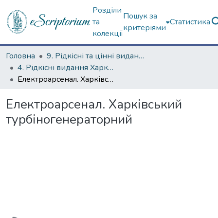
Розділи
Пошук за
та
Статистика
критеріями
колекції
Головна
9. Рідкісні та цінні видання
4. Рідкісні видання Харкова ХХ ст.
Електроарсенал. Харківський турбіногенераторний
Електроарсенал. Харківський
турбіногенераторний
Вантажиться...