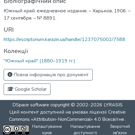
Бібліографічний опис
Южный край: ежедневное издание. – Харьков, 1906. –
17 сентября. – № 8891.
URI
https://escriptorium.karazin.ua/handle/1237075002/7588
Колекції
"Южный край" (1880–1919 гг.)
Повна інформація про документ
Google Scholar
DSpace software
copyright © 2002-2026
LYRASIS
Цей контент доступний на умовах ліцензії
Creative
Commons «Attribution-NonCommercial» 4.0 Всесвітня
.
Налаштування
Налаштування
Зворотній
куків
доступності
зв'язок