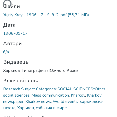
ься...
Файли
Yujniy Kray - 1906 - 7 - 9-9-2 .pdf
(58,71 MB)
Дата
1906-09-17
Автори
б/а
Видавець
Харьков: Типография «Южного Края»
Ключові слова
Research Subject Categories::SOCIAL SCIENCES::Other
social sciences::Mass communication
,
Kharkov
,
Kharkov
newspaper
,
Kharkov news
,
World events
,
харьковская
газета
,
Харьков
,
события в мире