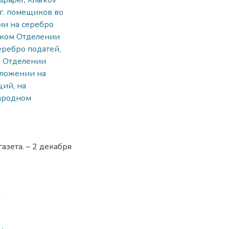
spaper
,
Kharkov
г. помещиков во
и на серебро
зском Отделении
еребро податей,
 в Отделении
еложении на
ций, на
народном
азета. – 2 декабря
3