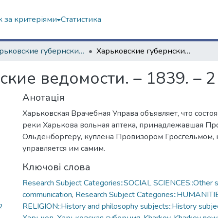
 за критеріями
Статистика
"Харьковские губернские ведомости" (1838–1915 гг.)
Харьковские губернские ведомости. – 1839. – 2 декабря (№ 47)
кие ведомости. – 1839. – 2
Анотація
Харьковская Врачебная Управа объявляет, что состо
реки Харькова вольная аптека, принадлежавшая Пр
Ольденборгеру, куплена Провизором Гросгельмом, 
управляется им самим.
Ключові слова
Research Subject Categories::SOCIAL SCIENCES::Other so
communication
,
Research Subject Categories::HUMANITI
RELIGION::History and philosophy subjects::History subjec
2