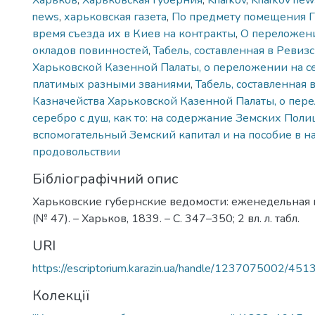
Харьков
,
Харьковская губерния
,
Kharkov
,
Kharkov new
news
,
харьковская газета
,
По предмету помещения Г
время съезда их в Киев на контракты
,
О переложени
окладов повинностей
,
Табель, составленная в Реви
Харьковской Казенной Палаты, о переложении на с
платимых разными званиями
,
Табель, составленная
Казначейства Харьковской Казенной Палаты, о пер
серебро с душ, как то: на содержание Земских Поли
вспомогательный Земский капитал и на пособие в 
продовольствии
Бібліографічний опис
Харьковские губернские ведомости: еженедельная г
(№ 47). – Харьков, 1839. – С. 347–350; 2 вл. л. табл.
URI
https://escriptorium.karazin.ua/handle/1237075002/451
Колекції