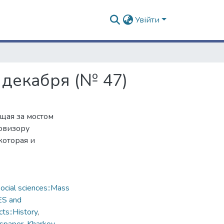
Увійти
 декабря (№ 47)
ящая за мостом
овизору
которая и
cial sciences::Mass
ES and
ts::History
,