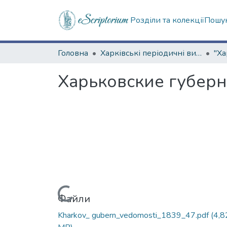
Розділи та колекції
Пошук
Головна
Харківські періодичні видання
Харьковские губернс
Вантажиться...
Файли
Kharkov_ gubern_vedomosti_1839_47.pdf
(4,8