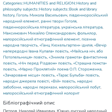
Categories::HUMANITIES and RELIGION::History and
philosophy subjects::History subjects::Book and library
history
,
Гоголь Микола Васильович
,
південноросійський
народний елемент
,
ранні твори Гоголя
,
південноросійська література
,
українська література
,
Максимович Михайло Олександрович
,
фольклор
,
малоросійський етнографічний елемент
,
пісенна
народна творчість
,
«Ганц Кюхельгартен» ідилія
,
«Вечір
напередодні Івана Купала» повість
,
«Майська ніч, або
Потопельниця» повість
,
«Зникла грамота» фантастична
повість
,
«Ніч перед Різдвом» повість
,
«Страшна помста»
повість
,
«Марко Проклятий» поема О.П. Стороженка
,
«Зачароване місце» повість
,
«Тарас Бульба» повість
,
народні джерела повісті
,
«Вій» повість
,
народні
забобони
,
народні перекази
,
малоросійський побут
,
малоросійський етнографічний колорит
Бібліографічний опис
Петров, Николай Иванович. Южно-русский народный