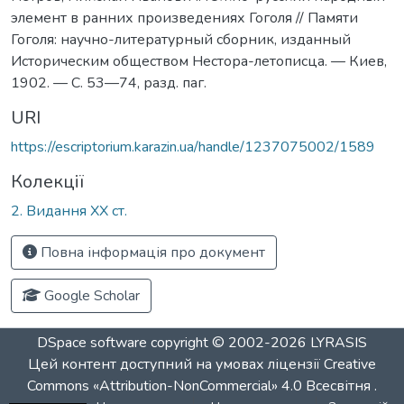
элемент в ранних произведениях Гоголя // Памяти
Гоголя: научно-литературный сборник, изданный
Историческим обществом Нестора-летописца. — Киев,
1902. — С. 53—74, разд. паг.
URI
https://escriptorium.karazin.ua/handle/1237075002/1589
Колекції
2. Видання ХХ ст.
Повна інформація про документ
Google Scholar
DSpace software
copyright © 2002-2026
LYRASIS
Цей контент доступний на умовах ліцензії
Creative
Commons «Attribution-NonCommercial» 4.0 Всесвітня
.