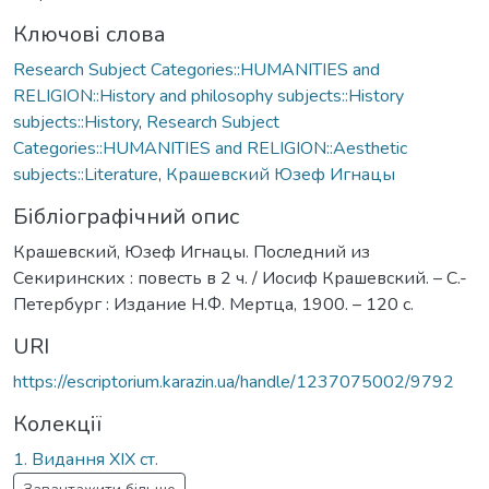
Ключові слова
Research Subject Categories::HUMANITIES and
RELIGION::History and philosophy subjects::History
subjects::History
,
Research Subject
Categories::HUMANITIES and RELIGION::Aesthetic
subjects::Literature
,
Крашевский Юзеф Игнацы
Бібліографічний опис
Крашевский, Юзеф Игнацы. Последний из
Секиринских : повесть в 2 ч. / Иосиф Крашевский. – С.-
Петербург : Издание Н.Ф. Мертца, 1900. – 120 с.
URI
https://escriptorium.karazin.ua/handle/1237075002/9792
Колекції
1. Видання ХІХ ст.