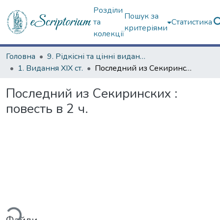
Розділи
Пошук за
та
Статистика
критеріями
колекції
Головна
9. Рідкісні та цінні видання
1. Видання ХІХ ст.
Последний из Секиринских : повесть в 2 ч.
Последний из Секиринских :
повесть в 2 ч.
ться...