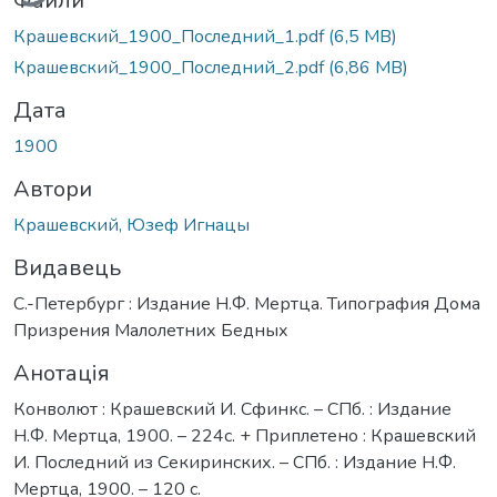
Файли
Крашевский_1900_Последний_1.pdf
(6,5 MB)
Крашевский_1900_Последний_2.pdf
(6,86 MB)
Дата
1900
Автори
Крашевский, Юзеф Игнацы
Видавець
С.-Петербург : Издание Н.Ф. Мертца. Типография Дома
Призрения Малолетних Бедных
Анотація
Конволют : Крашевский И. Сфинкс. – СПб. : Издание
Н.Ф. Мертца, 1900. – 224с. + Приплетено : Крашевский
И. Последний из Секиринских. – СПб. : Издание Н.Ф.
Мертца, 1900. – 120 с.