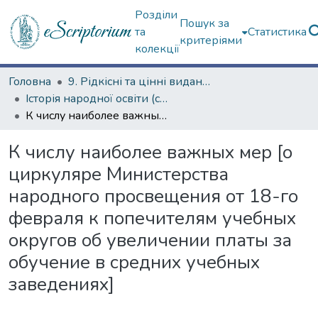
Розділи
Пошук за
та
Статистика
критеріями
колекції
Головна
9. Рідкісні та цінні видання
Історія народної освіти (сторінками періодичних видань)
К числу наиболее важных мер [о циркуляре Министерства народного просвещения от 18-го февраля к попечителям учебных округов об увеличении платы за обучение в средних учебных заведениях]
К числу наиболее важных мер [о
циркуляре Министерства
народного просвещения от 18-го
февраля к попечителям учебных
округов об увеличении платы за
обучение в средних учебных
заведениях]