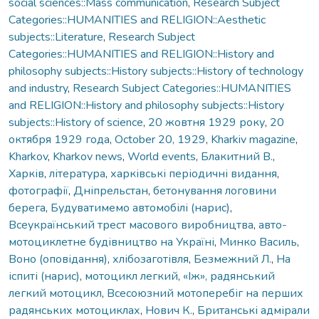
social sciences::Mass communication
,
Research Subject
Categories::HUMANITIES and RELIGION::Aesthetic
subjects::Literature
,
Research Subject
Categories::HUMANITIES and RELIGION::History and
philosophy subjects::History subjects::History of technology
and industry
,
Research Subject Categories::HUMANITIES
and RELIGION::History and philosophy subjects::History
subjects::History of science
,
20 жовтня 1929 року
,
20
октября 1929 года
,
October 20, 1929
,
Kharkiv magazine
,
Kharkov
,
Kharkov news
,
World events
,
Блакитний В.
,
Харків
,
література
,
харківські періодичні видання
,
фотографії
,
Дніпрельстан
,
бетонування логовини
берега
,
Будуватимемо автомобілі (нарис)
,
Всеукраїнський трест масового виробництва
,
авто-
мотоциклетне будівництво на Україні
,
Минко Василь
,
Воно (оповідання)
,
хлібозаготівля
,
Безмежний Л.
,
На
іспиті (нарис)
,
мотоцикл легкий
,
«Іж», радянський
легкий мотоцикл
,
Всесоюзний мотоперебіг на перших
радянських мотоциклах
,
Нович К.
,
Британські адмірали