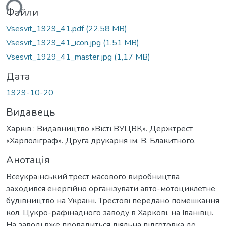
ься...
Файли
Vsesvit_1929_41.pdf
(22,58 MB)
Vsesvit_1929_41_icon.jpg
(1,51 MB)
Vsesvit_1929_41_master.jpg
(1,17 MB)
Дата
1929-10-20
Видавець
Харків : Видавництво «Вісті ВУЦВК». Держтрест
«Харполіграф». Друга друкарня ім. В. Блакитного.
Анотація
Всеукраїнський трест масового виробництва
заходився енергійно організувати авто-мотоциклетне
будівництво на Україні. Трестові передано помешкання
кол. Цукро-рафінадного заводу в Харкові, на Іванівці.
На заводі вже провадиться діяльна підготовка до