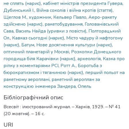
не сплять (нарис)
,
кабінет міністрів президента Гувера
,
Дубинський І.
,
Війна соколів і війна кротів (стаття)
,
Щеглов М., художник
,
Кельвер Павло
,
Аеро-ракету
здійснено (нарис)
,
ракетобудування
,
Голованівський
Сава
,
Василь Найда (уривки з повісти)
,
Полторацький
Ол.
,
Кавказ сьогодні (нарис)
,
Місто чадуру й нафтогону
(нарис)
,
Батум
,
Нове досягнення культури (нарис)
,
оптичний планетарій у Москві
,
Розкопки Донецького
городища біля Карачівки (нарис)
,
археологія
,
Казка про
ріпку з коментаріями РСІ
,
Ротт А.
,
Боротьба з
бюрократизмом і тяганиною (нарис)
,
перший польот на
ракетному аероплані
,
ракетний аероплан за
конструкцією інженера Зандера
,
Опель
Бібліографічний опис
Всесвіт : ілюстрований журнал. – Харків, 1929. – № 41
(20 жовтня). – 16 с.
URI