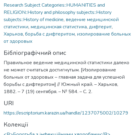
Research Subject Categories::HUMANITIES and
RELIGION::History and philosophy subjects::History
subjects::History of medicine
,
ведение медицинской
статистики
,
медицинская статистика
,
дифтерит
,
Харьков
,
борьба с дифтеритом
,
изолирование больных
от здоровых
Бібліографічний опис
Правильное ведение медицинской статистики далеко
не может считаться достигнутым. [Изолирование
больных от здоровых – главная задача для успешной
борьбы с дифтеритом] // Южный край. – Харьков,
1882. – 7 (19) сентября. – № 584. – С. 2.
URI
https://escriptorium.karazin.ua/handle/1237075002/10279
Колекції
<B>Боротьба з інфекційними хворобами</B>