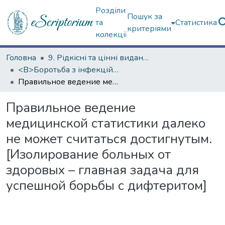
Розділи
Пошук за
та
Статистика
критеріями
колекції
Головна
9. Рідкісні та цінні видання
<B>Боротьба з інфекційними хворобами</B>
Правильное ведение медицинской статистики далеко не может считаться достигнутым. [Изолирование больных от здоровых – главная задача для успешной борьбы с дифтеритом]
Правильное ведение
медицинской статистики далеко
не может считаться достигнутым.
[Изолирование больных от
здоровых – главная задача для
успешной борьбы с дифтеритом]