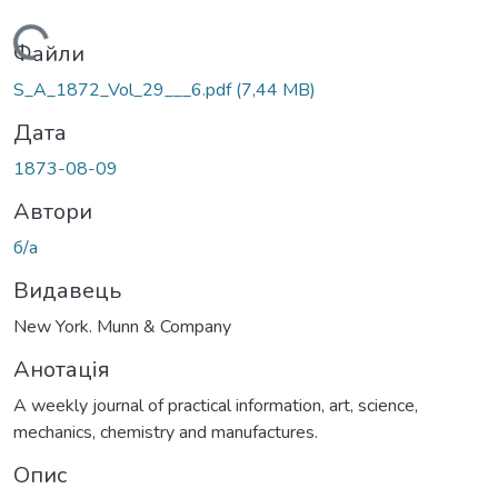
Вантажиться...
Файли
S_A_1872_Vol_29___6.pdf
(7,44 MB)
Дата
1873-08-09
Автори
б/а
Видавець
New York. Munn & Company
Анотація
A weekly journal of practical information, art, science,
mechanics, chemistry and manufactures.
Опис