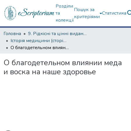
Розділи
Пошук за
та
Статистика
критеріями
колекції
Головна
9. Рідкісні та цінні видання
Історія медицини (сторінками періодичних видань)
О благодетельном влиянии меда и воска на наше здоровье
О благодетельном влиянии меда
и воска на наше здоровье