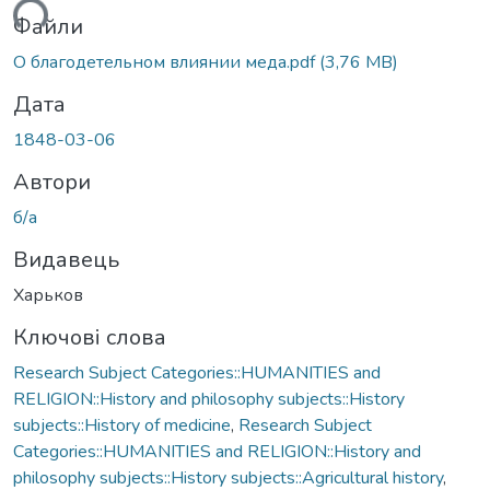
ться...
Файли
О благодетельном влиянии меда.pdf
(3,76 MB)
Дата
1848-03-06
Автори
б/а
Видавець
Харьков
Ключові слова
Research Subject Categories::HUMANITIES and
RELIGION::History and philosophy subjects::History
subjects::History of medicine
,
Research Subject
Categories::HUMANITIES and RELIGION::History and
philosophy subjects::History subjects::Agricultural history
,