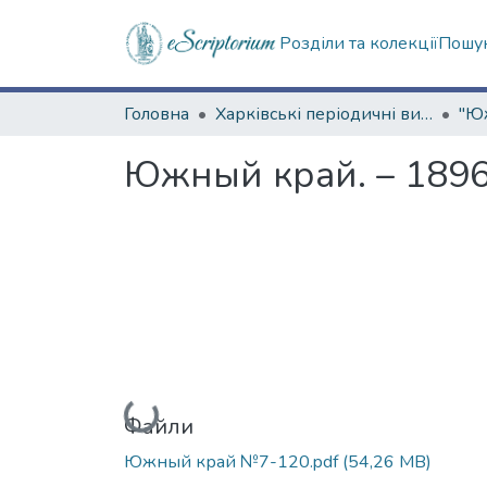
Розділи та колекції
Пошук
Головна
Харківські періодичні видання
Южный край. – 1896
Вантажиться...
Файли
Южный край №7-120.pdf
(54,26 MB)