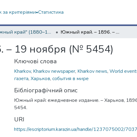
 за критеріями
Статистика
"Южный край" (1880–1919 гг.)
Южный край. – 1896. – 19 ноября (№ 5454)
. – 19 ноября (№ 5454)
Ключові слова
Kharkov
,
Kharkov newspaper
,
Kharkov news
,
World event
газета
,
Харьков
,
события в мире
Бібліографічний опис
Южный край: ежедневное издание. – Харьков, 1896.
5454.
URI
https://escriptorium.karazin.ua/handle/1237075002/703