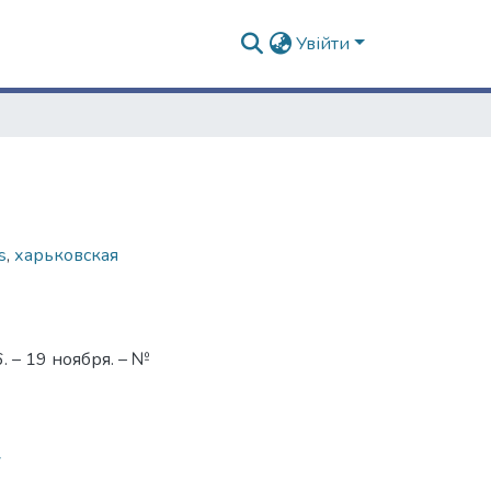
Увійти
s
,
харьковская
 – 19 ноября. – №
7