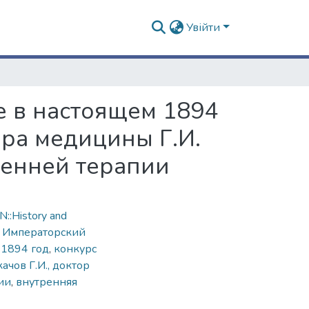
Увійти
 в настоящем 1894
ора медицины Г.И.
ренней терапии
::History and
,
Императорский
,
1894 год
,
конкурс
качов Г.И., доктор
ии
,
внутренняя