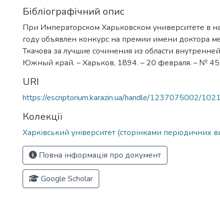
Бібліографічний опис
При Императорском Харьковском университете в н
году объявлен конкурс на премии имени доктора м
Ткачова за лучшие сочинения из области внутренней
Южный край. – Харьков, 1894. – 20 февраля. – № 4513
URI
https://escriptorium.karazin.ua/handle/1237075002/102
Колекції
Харківський університет (сторінками періодичних в
Повна інформація про документ
Google Scholar