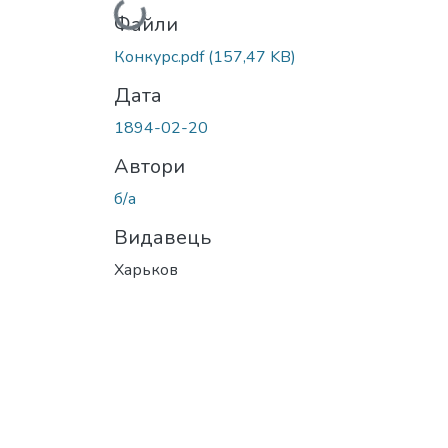
Вантажиться...
Файли
Конкурс.pdf
(157,47 KB)
Дата
1894-02-20
Автори
б/а
Видавець
Харьков