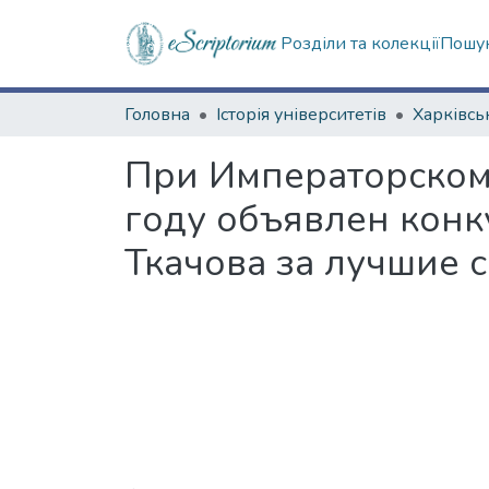
Розділи та колекції
Пошук
Головна
Історія університетів
При Императорском
году объявлен конк
Ткачова за лучшие 