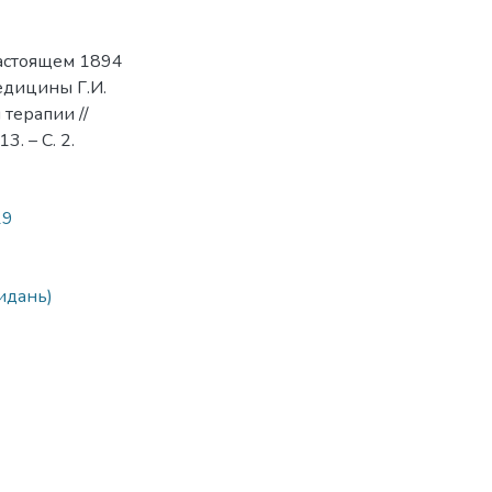
астоящем 1894
едицины Г.И.
 терапии //
. – С. 2.
19
идань)