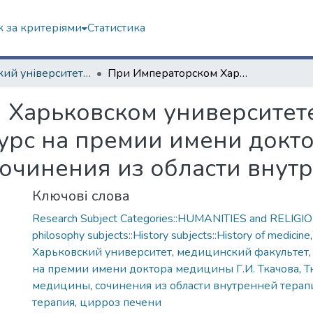
 за критеріями
Статистика
Харківський університет (сторінками періодичних видань)
При Императорском Харьковском университете в настоящем 1894 году объявлен конкурс на премии имени доктора медицины Г.И. Ткачова за лучшие сочинения из области внутренней терапии
 Харьковском университете
урс на премии имени докт
сочинения из области внут
Ключові слова
Research Subject Categories::HUMANITIES and RELIGION
philosophy subjects::History subjects::History of medicine
Харьковский университет
,
медицинский факультет
на премии имени доктора медицины Г.И. Ткачова
,
Т
медицины
,
сочинения из области внутренней терап
терапия
,
цирроз печени