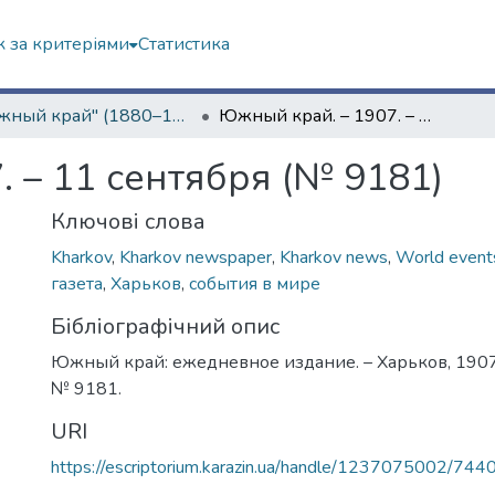
 за критеріями
Статистика
"Южный край" (1880–1919 гг.)
Южный край. – 1907. – 11 сентября (№ 9181)
 – 11 сентября (№ 9181)
Ключові слова
Kharkov
,
Kharkov newspaper
,
Kharkov news
,
World event
газета
,
Харьков
,
события в мире
Бібліографічний опис
Южный край: ежедневное издание. – Харьков, 1907. 
№ 9181.
URI
https://escriptorium.karazin.ua/handle/1237075002/744