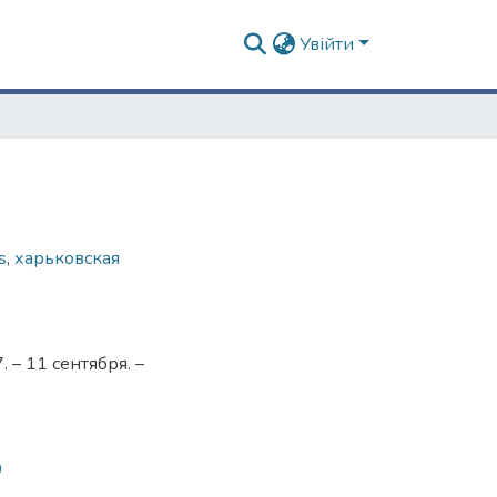
Увійти
s
,
харьковская
– 11 сентября. –
0