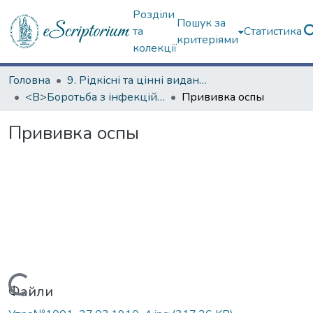
Розділи
Пошук за
та
Статистика
критеріями
колекції
Головна
9. Рідкісні та цінні видання
<B>Боротьба з інфекційними хворобами</B>
Прививка оспы
Прививка оспы
Вантажиться...
Файли