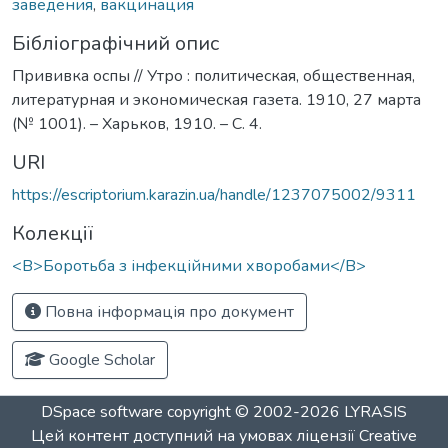
заведения
,
вакцинация
Бібліографічний опис
Прививка оспы // Утро : политическая, общественная,
литературная и экономическая газета. 1910, 27 марта
(№ 1001). – Харьков, 1910. – С. 4.
URI
https://escriptorium.karazin.ua/handle/1237075002/9311
Колекції
<B>Боротьба з інфекційними хворобами</B>
Повна інформація про документ
Google Scholar
DSpace software
copyright © 2002-2026
LYRASIS
Цей контент доступний на умовах ліцензії
Creative