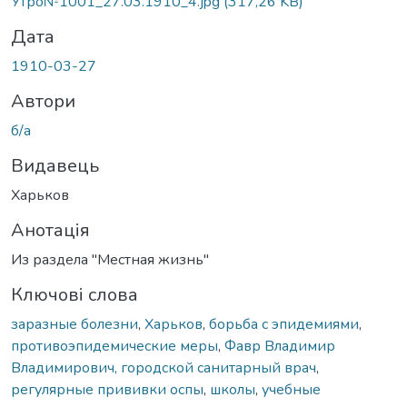
Утро№1001_27.03.1910_4.jpg
(317,26 KB)
Дата
1910-03-27
Автори
б/а
Видавець
Харьков
Анотація
Из раздела "Местная жизнь"
Ключові слова
заразные болезни
,
Харьков
,
борьба с эпидемиями
,
противоэпидемические меры
,
Фавр Владимир
Владимирович, городской санитарный врач
,
регулярные прививки оспы
,
школы
,
учебные