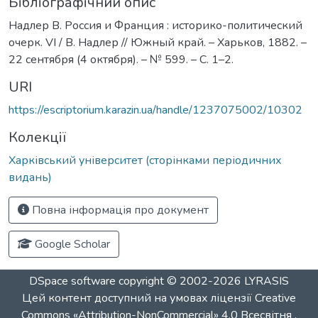
Бібліографічний опис
Надлер В. Россия и Франция : историко-политический
очерк. VI / В. Надлер // Южный край. – Харьков, 1882. –
22 сентября (4 октября). – № 599. – С. 1–2.
URI
https://escriptorium.karazin.ua/handle/1237075002/10302
Колекції
Харківський університет (сторінками періодичних
видань)
Повна інформація про документ
Google Scholar
DSpace software
copyright © 2002-2026
LYRASIS
Цей контент доступний на умовах ліцензії
Creative
Commons «Attribution-NonCommercial» 4.0 Всесвітня
.