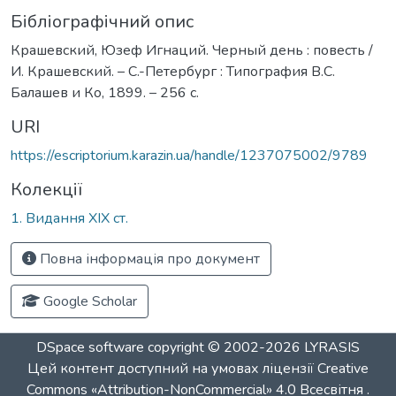
Бібліографічний опис
Крашевский, Юзеф Игнаций. Черный день : повесть /
И. Крашевский. – С.-Петербург : Типография В.С.
Балашев и Ко, 1899. – 256 с.
URI
https://escriptorium.karazin.ua/handle/1237075002/9789
Колекції
1. Видання ХІХ ст.
Повна інформація про документ
Google Scholar
DSpace software
copyright © 2002-2026
LYRASIS
Цей контент доступний на умовах ліцензії
Creative
Commons «Attribution-NonCommercial» 4.0 Всесвітня
.