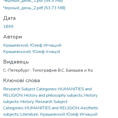
Черный_день_1.pdf
(54,5 MB)
Черный_день_2.pdf
(53,73 MB)
Дата
1899
Автори
Крашевский, Юзеф Игнаций
Крашевський, Юзеф Ігнацій
Видавець
С.-Петербург : Типография В.С. Балашев и Ко
Ключові слова
Research Subject Categories::HUMANITIES and
RELIGION::History and philosophy subjects::History
subjects::History
,
Research Subject
Categories::HUMANITIES and RELIGION::Aesthetic
subjects::Literature
,
Крашевский Юзеф Игнаций