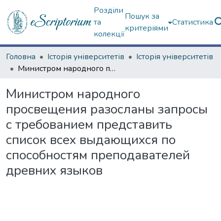
Розділи
Пошук за
та
Статистика
критеріями
колекції
Головна
Історія університетів
Історія університетів
Министром народного просвещения разосланы запросы с требованием представить список всех выдающихся по способностям преподавателей древних языков
Министром народного
просвещения разосланы запросы
с требованием представить
список всех выдающихся по
способностям преподавателей
древних языков