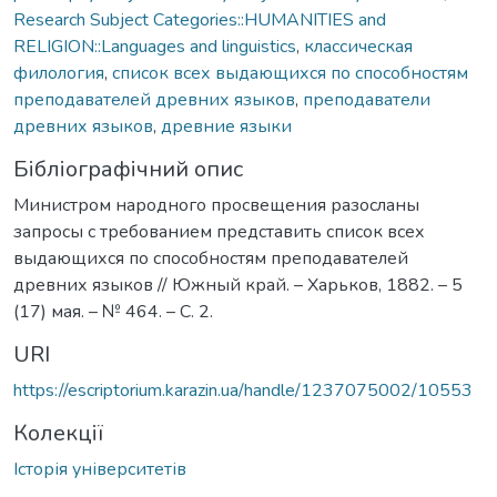
Research Subject Categories::HUMANITIES and
RELIGION::Languages and linguistics
,
классическая
филология
,
список всех выдающихся по способностям
преподавателей древних языков
,
преподаватели
древних языков
,
древние языки
Бібліографічний опис
Министром народного просвещения разосланы
запросы с требованием представить список всех
выдающихся по способностям преподавателей
древних языков // Южный край. – Харьков, 1882. – 5
(17) мая. – № 464. – С. 2.
URI
https://escriptorium.karazin.ua/handle/1237075002/10553
Колекції
Історія університетів