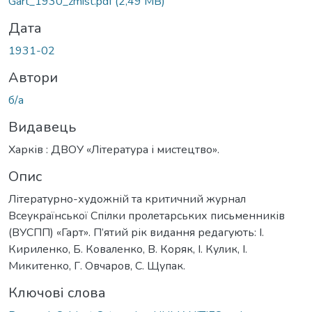
Gart_1930_zmist.pdf
(2,49 MB)
Дата
1931-02
Автори
б/а
Видавець
Харків : ДВОУ «Література і мистецтво».
Опис
Літературно-художній та критичний журнал
Всеукраїнської Спілки пролетарських письменників
(ВУСПП) «Гарт». П’ятий рік видання редагують: І.
Кириленко, Б. Коваленко, В. Коряк, І. Кулик, І.
Микитенко, Г. Овчаров, С. Щупак.
Ключові слова