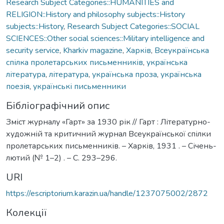
Research Subject Categories::HUMANITIES and
RELIGION::History and philosophy subjects::History
subjects::History
,
Research Subject Categories::SOCIAL
SCIENCES::Other social sciences::Military intelligence and
security service
,
Kharkiv magazine
,
Харків
,
Всеукраїнська
спілка пролетарських письменників
,
українська
література
,
література
,
українська проза
,
українська
поезія
,
українські письменники
Бібліографічний опис
Зміст журналу «Гарт» за 1930 рік // Гарт : Літературно-
художній та критичний журнал Всеукраїнської спілки
пролетарських письменників. – Харків, 1931 . – Січень-
лютий (№ 1–2) . – С. 293–296.
URI
https://escriptorium.karazin.ua/handle/1237075002/2872
Колекції