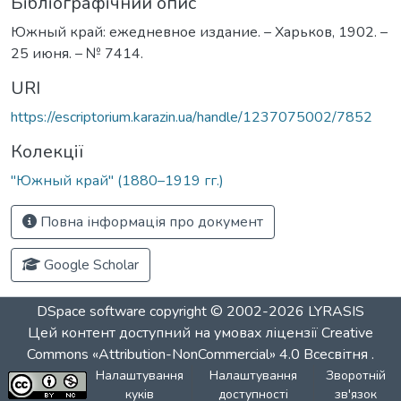
Бібліографічний опис
Южный край: ежедневное издание. – Харьков, 1902. –
25 июня. – № 7414.
URI
https://escriptorium.karazin.ua/handle/1237075002/7852
Колекції
"Южный край" (1880–1919 гг.)
Повна інформація про документ
Google Scholar
DSpace software
copyright © 2002-2026
LYRASIS
Цей контент доступний на умовах ліцензії
Creative
Commons «Attribution-NonCommercial» 4.0 Всесвітня
.
Налаштування
Налаштування
Зворотній
куків
доступності
зв'язок