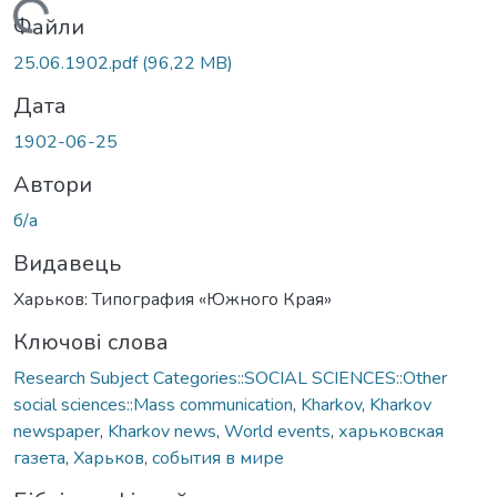
Вантажиться...
Файли
25.06.1902.pdf
(96,22 MB)
Дата
1902-06-25
Автори
б/а
Видавець
Харьков: Типография «Южного Края»
Ключові слова
Research Subject Categories::SOCIAL SCIENCES::Other
social sciences::Mass communication
,
Kharkov
,
Kharkov
newspaper
,
Kharkov news
,
World events
,
харьковская
газета
,
Харьков
,
события в мире