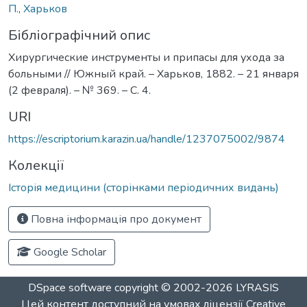
П.
,
Харьков
Бібліографічний опис
Хирургические инструменты и припасы для ухода за
больными // Южный край. – Харьков, 1882. – 21 января
(2 февраля). – № 369. – С. 4.
URI
https://escriptorium.karazin.ua/handle/1237075002/9874
Колекції
Історія медицини (сторінками періодичних видань)
Повна інформація про документ
Google Scholar
DSpace software
copyright © 2002-2026
LYRASIS
Цей контент доступний на умовах ліцензії
Creative