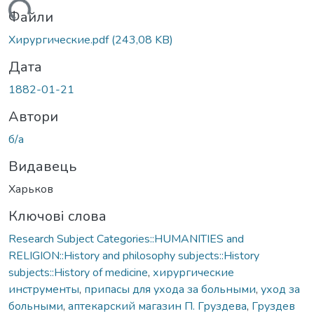
житься...
Файли
Хирургические.pdf
(243,08 KB)
Дата
1882-01-21
Автори
б/а
Видавець
Харьков
Ключові слова
Research Subject Categories::HUMANITIES and
RELIGION::History and philosophy subjects::History
subjects::History of medicine
,
хирургические
инструменты
,
припасы для ухода за больными
,
уход за
больными
,
аптекарский магазин П. Груздева
,
Груздев