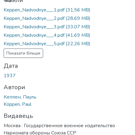
Файли
Keppen_Nadvodnye___1.pdf
(31,56 MB)
Keppen_Nadvodnye___2.pdf
(28,69 MB)
Keppen_Nadvodnye___3.pdf
(33,07 MB)
Keppen_Nadvodnye___4.pdf
(41,69 MB)
Keppen_Nadvodnye___5.pdf
(22,26 MB)
Показати більше
Дата
1937
Автори
Кеппен, Пауль
Köppen, Paul
Видавець
Москва : Государственное военное издательство
Наркомата обороны Союза ССР