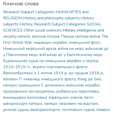
Ключові слова
Research Subject Categories::HUMANITIES and
RELIGION::History and philosophy subjects::History
subjects::History
,
Research Subject Categories::SOCIAL
SCIENCES::Other social sciences::Military intelligence and
security service
,
воєнна історія
,
Перша світова війна
,
The
First World War
,
надводні кораблі
,
німецький флот
,
Німецький морський архів
,
війна на морі
,
військові дії
у Північному морі
,
військові дії у Балтійському морі
,
будівництво судів на німецьких верфях у період
1910–1919 гг.
,
втрати торговельного флоту
Великобританії з 1 липня 1914 р. до грудня 1918 р.
,
Кеппен П. інженер німецького флоту
,
Krieg zur See
,
катери-тральщики F
,
допоміжні військові кораблі
,
проривники загороджень
,
рибальські пароплави
,
винищувачі (мисливці) підводних човнів
,
легкі
швидкохідні катери
,
катери, керовані на відстані
,
річкові судна
,
авіатранспорти
,
госпітальні судна
,
плавучі