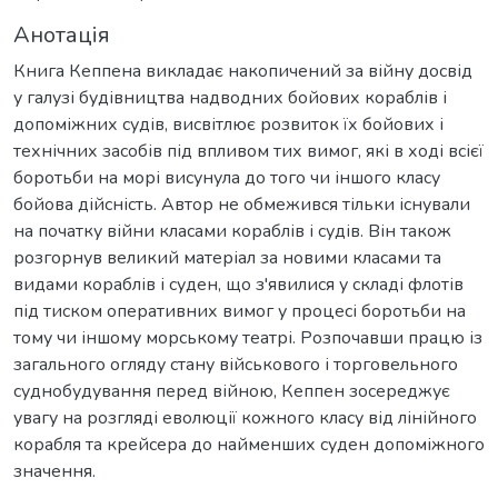
Анотація
Книга Кеппена викладає накопичений за війну досвід
у галузі будівництва надводних бойових кораблів і
допоміжних судів, висвітлює розвиток їх бойових і
технічних засобів під впливом тих вимог, які в ході всієї
боротьби на морі висунула до того чи іншого класу
бойова дійсність. Автор не обмежився тільки існували
на початку війни класами кораблів і судів. Він також
розгорнув великий матеріал за новими класами та
видами кораблів і суден, що з'явилися у складі флотів
під тиском оперативних вимог у процесі боротьби на
тому чи іншому морському театрі. Розпочавши працю із
загального огляду стану військового і торговельного
суднобудування перед війною, Кеппен зосереджує
увагу на розгляді еволюції кожного класу від лінійного
корабля та крейсера до найменших суден допоміжного
значення.