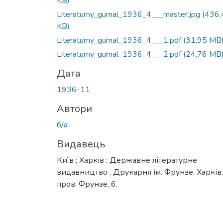
KB)
Literaturny_gurnal_1936_4___master.jpg
(436,
KB)
Literaturny_gurnal_1936_4___1.pdf
(31,95 MB
Literaturny_gurnal_1936_4___2.pdf
(24,76 MB
Дата
1936-11
Автори
б/а
Видавець
Київ ; Харків : Державне літературне
видавництво . Друкарня ім. Фрунзе. Харків,
пров. Фрунзе, 6.