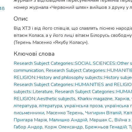
журнал» з відповідним пересуненням термінів перед
номер журнала «Червоний шлях» вийшов з друку у л
48
Опис
)
Від ХТЗ і від його співців, що славлять піснею народ
)
вітаєм Коласа, а у його лиці вітаєм Білорусь свободну
(Терень Масенко «Якубу Коласу»).
Ключові слова
Research Subject Categories::SOCIAL SCIENCES::Other so
communication
,
Research Subject Categories::HUMANITI
RELIGION::History and philosophy subjects::History subjec
Research Subject Categories::HUMANITIES and RELIGION
subjects::Literature
,
Research Subject Categories::HUMA
RELIGION::Aesthetic subjects
,
Kharkiv magazine
,
Харків
,
література
,
література
,
українська проза
,
українська 
письменники
,
Масенко Терень
,
Чигирин Віталій
,
Кві
Пригара Марія
,
Малишко Андрій
,
Маршак С.
,
Війна з
Габор Андор
,
Корж Олександр
,
Брежньов Генадій
,
Т