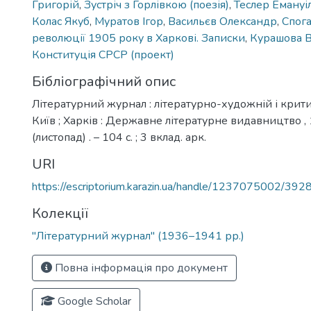
Григорій
,
Зустріч з Горлівкою (поезія)
,
Теслер Емануі
Колас Якуб
,
Муратов Ігор
,
Васильєв Олександр
,
Спог
революції 1905 року в Харкові. Записки
,
Курашова В
Конституція СРСР (проект)
Бібліографічний опис
Літературний журнал : літературно-художній і крити
Київ ; Харків : Державне літературне видавництво , 
(листопад) . – 104 с. ; 3 вклад. арк.
URI
https://escriptorium.karazin.ua/handle/1237075002/392
Колекції
"Літературний журнал" (1936–1941 рр.)
Повна інформація про документ
Google Scholar