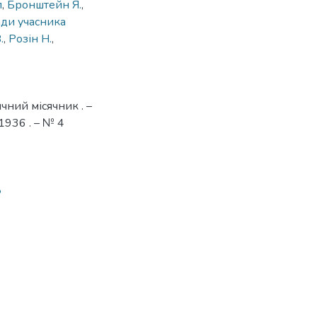
л
,
Бронштейн Я.
,
ади учасника
.
,
Розін Н.
,
чний місячник . –
1936 . – № 4
8