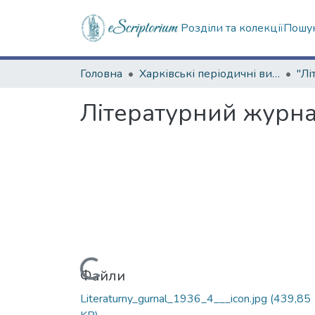
Розділи та колекції
Пошук
Головна
Харківські періодичні видання
Літературний журнал
Вантажиться...
Файли
Literaturny_gurnal_1936_4___icon.jpg
(439,85