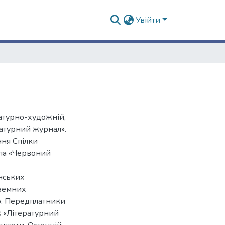
Увійти
атурно-художній,
ратурний журнал».
ння Спілки
ала «Червоний
нських
оземних
о. Передплатники
 «Літературний