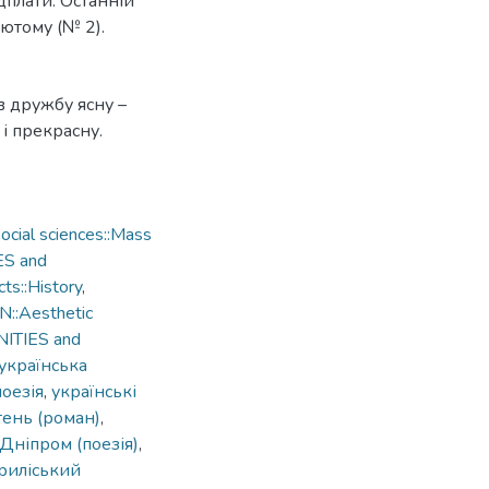
плати. Останній
ютому (№ 2).
ів дружбу ясну –
 і прекрасну.
cial sciences::Mass
ES and
ts::History
,
::Aesthetic
NITIES and
українська
поезія
,
українські
тень (роман)
,
 Дніпром (поезія)
,
риліський