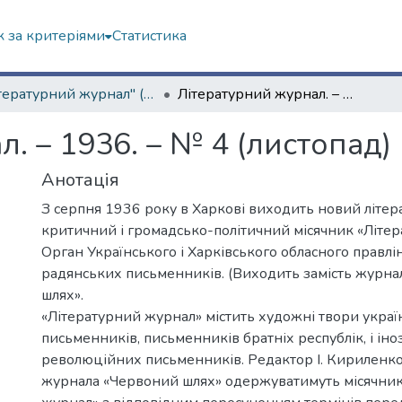
 за критеріями
Статистика
"Літературний журнал" (1936–1941 рр.)
Літературний журнал. – 1936. – № 4 (листопад)
. – 1936. – № 4 (листопад)
Анотація
З серпня 1936 року в Харкові виходить новий літер
критичний і громадсько-політичний місячник «Літе
Орган Українського і Харківського обласного правлі
радянських письменників. (Виходить замість журн
шлях».
«Літературний журнал» містить художні твори украї
письменників, письменників братніх республік, і ін
революційних письменників. Редактор І. Кириленк
журнала «Червоний шлях» одержуватимуть місячник