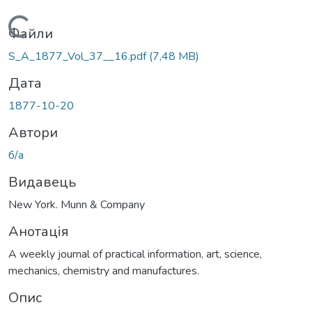
Вантажиться...
Файли
S_A_1877_Vol_37__16.pdf
(7,48 MB)
Дата
1877-10-20
Автори
б/а
Видавець
New York. Munn & Company
Анотація
A weekly journal of practical information, art, science,
mechanics, chemistry and manufactures.
Опис