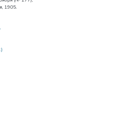
оября (№ 277),
, 1905.
8
.)