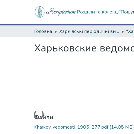
Розділи та колекції
Пошук
Головна
Харківські періодичні видання
Харьковские ведомос
Вантажиться...
Файли
Kharkov_vedomosti_1905_277.pdf
(14,08 MB)