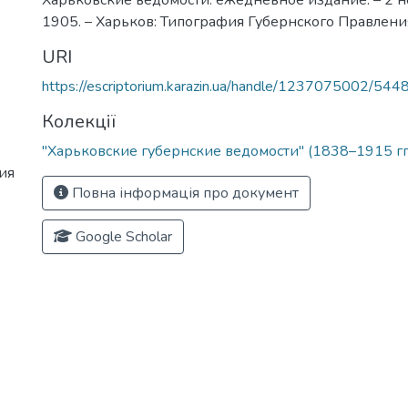
Харьковские ведомости: ежедневное издание. – 2 н
1905. – Харьков: Типография Губернского Правления
URI
https://escriptorium.karazin.ua/handle/1237075002/544
Колекції
"Харьковские губернские ведомости" (1838–1915 гг
ия
Повна інформація про документ
Google Scholar