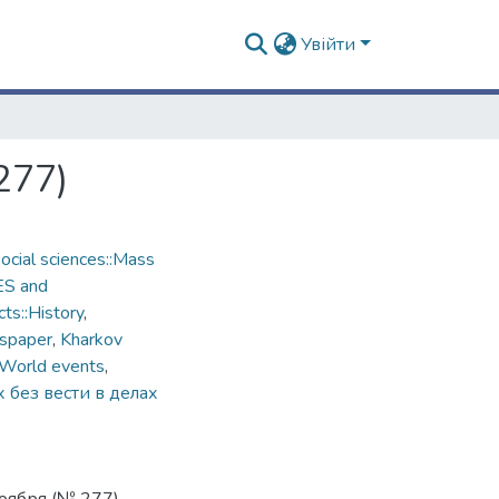
Увійти
277)
cial sciences::Mass
ES and
ts::History
,
spaper
,
Kharkov
World events
,
без вести в делах