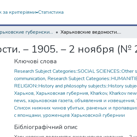
 за критеріями
Статистика
"Харьковские губернские ведомости" (1838–1915 гг.)
Харьковские ведомости. – 1905. – 2 ноября (№ 277)
ти. – 1905. – 2 ноября (№ 
Ключові слова
Research Subject Categories::SOCIAL SCIENCES::Other so
communication
,
Research Subject Categories::HUMANITI
RELIGION::History and philosophy subjects::History subjec
Харьков
,
Харьковская губерния
,
Kharkov
,
Kharkov new
news
,
харьковская газета
,
объявления и извещения
,
Список нижних чинов убитых, раненых и пропавших 
с японцами, уроженцев Харьковской губернии
Бібліографічний опис