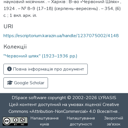
науковий місячник . – Харків : В–во «Червоний Шлях» ,
1924 . – № 8–9 (17–18) (серпень–вересень) . – 354, (6)
с. ; 1 вкл. арк. іл.
URI
https://escriptorium.karazin.ua/handle/1237075002/4148
Колекції
"Червоний шлях" (1923–1936 рр.)
Повна інформація про документ
Google Scholar
DSpace software
copyright © 2002-2026
LYRASIS
Цей контент доступний на умовах ліцензії
Creative
Commons «Attribution-NonCommercial» 4.0 Всесвітня
.
Налаштування
Налаштування
Зворотній
куків
доступності
зв'язок