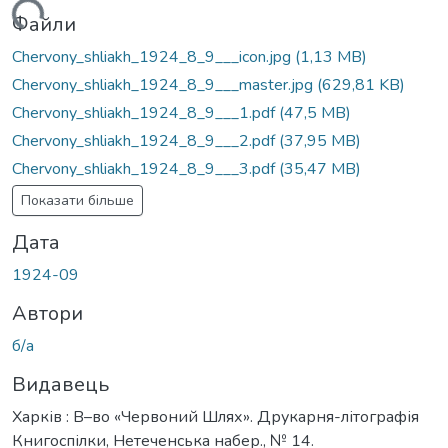
ться...
Файли
Chervony_shliakh_1924_8_9___icon.jpg
(1,13 MB)
Chervony_shliakh_1924_8_9___master.jpg
(629,81 KB)
Chervony_shliakh_1924_8_9___1.pdf
(47,5 MB)
Chervony_shliakh_1924_8_9___2.pdf
(37,95 MB)
Chervony_shliakh_1924_8_9___3.pdf
(35,47 MB)
Показати більше
Дата
1924-09
Автори
б/а
Видавець
Харків : В–во «Червоний Шлях». Друкарня-літографія
Книгоспілки, Нетеченська набер., № 14.