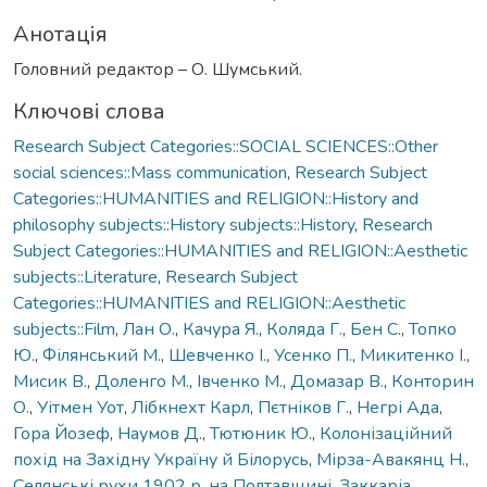
Анотація
Головний редактор – О. Шумський.
Ключові слова
Research Subject Categories::SOCIAL SCIENCES::Other
social sciences::Mass communication
,
Research Subject
Categories::HUMANITIES and RELIGION::History and
philosophy subjects::History subjects::History
,
Research
Subject Categories::HUMANITIES and RELIGION::Aesthetic
subjects::Literature
,
Research Subject
Categories::HUMANITIES and RELIGION::Aesthetic
subjects::Film
,
Лан О.
,
Качура Я.
,
Коляда Г.
,
Бен С.
,
Топко
Ю.
,
Філянський М.
,
Шевченко І.
,
Усенко П.
,
Микитенко І.
,
Мисик В.
,
Доленго М.
,
Івченко М.
,
Домазар В.
,
Конторин
О.
,
Уітмен Уот
,
Лібкнехт Карл
,
Пєтніков Г.
,
Негрі Ада
,
Гора Йозеф
,
Наумов Д.
,
Тютюник Ю.
,
Колонізаційний
похід на Західну Україну й Білорусь
,
Мірза-Авакянц Н.
,
Селянські рухи 1902 р. на Полтавщині
,
Заккаріа
,