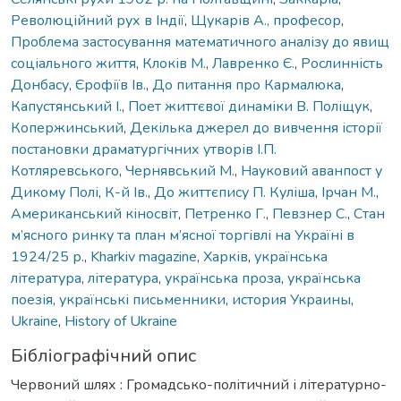
Революційний рух в Індії
,
Щукарів А., професор
,
Проблема застосування математичного аналізу до явищ
соціального життя
,
Клоків М.
,
Лавренко Є.
,
Рослинність
Донбасу
,
Єрофіїв Ів.
,
До питання про Кармалюка
,
Капустянський І.
,
Поет життєвої динаміки В. Поліщук
,
Копержинський
,
Декілька джерел до вивчення історії
постановки драматургічних утворів І.П.
Котляревського
,
Чернявський М.
,
Науковий аванпост у
Дикому Полі
,
К-й Ів.
,
До життєпису П. Куліша
,
Ірчан М.
,
Американський кіносвіт
,
Петренко Г.
,
Певзнер С.
,
Стан
м’ясного ринку та план м’ясної торгівлі на Україні в
1924/25 р.
,
Kharkiv magazine
,
Харків
,
українська
література
,
література
,
українська проза
,
українська
поезія
,
українські письменники
,
история Украины
,
Ukraine
,
History of Ukraine
Бібліографічний опис
Червоний шлях : Громадсько-політичний і літературно-