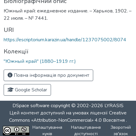
Бібліографічний опис
Южный край: ежедневное издание. – Харьков, 1902. –
22 июля. – № 7441.
URI
https://escriptorium.karazin.ua/handle/1237075002/8074
Колекції
"Южный край" (1880–1919 гг.)
Повна інформація про документ
Google Scholar
DSpace software
copyright © 2002-2026
LYRASIS
Цей контент доступний на умовах ліцензії
Creative
Commons «Attribution-NonCommercial» 4.0 Всесвітня
.
Налаштування
Налаштування
Зворотній
куків
доступності
зв'язок