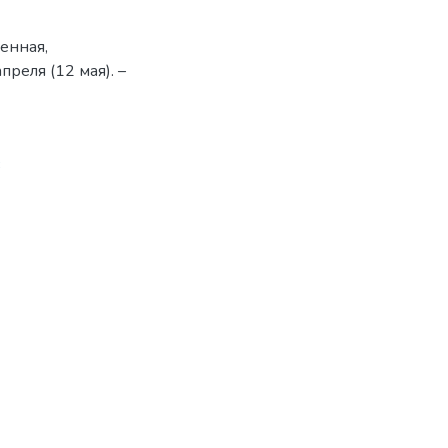
енная,
преля (12 мая). –
3