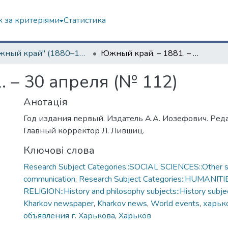
 за критеріями
Статистика
"Южный край" (1880–1919 гг.)
Южный край. – 1881. – 30 апреля (№ 112)
 – 30 апреля (№ 112)
Анотація
Год издания первый. Издатель А.А. Иозефович. Реда
Главный корректор Л. Лившиц.
Ключові слова
Research Subject Categories::SOCIAL SCIENCES::Other so
communication
,
Research Subject Categories::HUMANITI
RELIGION::History and philosophy subjects::History subjec
Kharkov newspaper
,
Kharkov news
,
World events
,
харько
объявления г. Харькова
,
Харьков