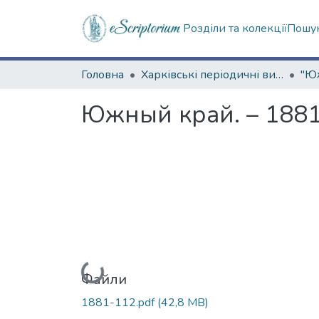
Розділи та колекції
Пошук
Головна
Харківські періодичні видання
Южный край. – 1881.
Вантажиться...
Файли
1881-112.pdf
(42,8 MB)