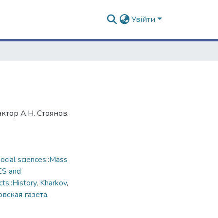
Увійти
ктор А.Н. Стоянов.
cial sciences::Mass
ES and
ts::History
,
Kharkov
,
вская газета
,