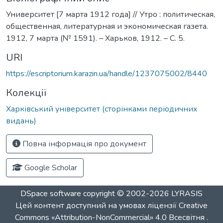
Университет [7 марта 1912 года] // Утро : политическая,
общественная, литературная и экономическая газета.
1912, 7 марта (№ 1591). – Харьков, 1912. – С. 5.
URI
https://escriptorium.karazin.ua/handle/1237075002/8440
Колекції
Харківський університет (сторінками періодичних
видань)
Повна інформація про документ
Google Scholar
DSpace software
copyright © 2002-2026
LYRASIS
Цей контент доступний на умовах ліцензії
Creative
Commons «Attribution-NonCommercial» 4.0 Всесвітня
.