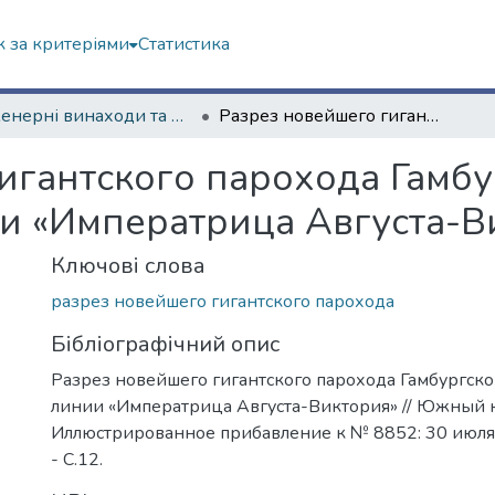
 за критеріями
Статистика
Інженерні винаходи та помилки (сторінками періодичних видань)
Разрез новейшего гигантского парохода Гамбургско-Американской линии «Императрица Августа-Виктория»
игантского парохода Гамбу
и «Императрица Августа-В
Ключові слова
разрез новейшего гигантского парохода
Бібліографічний опис
Разрез новейшего гигантского парохода Гамбургс
линии «Императрица Августа-Виктория» // Южный 
Иллюстрированное прибавление к № 8852: 30 июля 
- С.12.