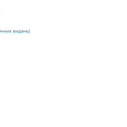
7
ичних видань)