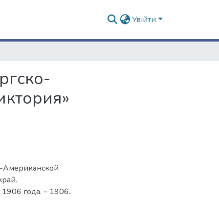
Увійти
ргско-
иктория»
ко-Американской
край.
1906 года. – 1906.