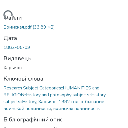
антажиться...
Файли
Воинская.pdf
(33,89 KB)
Дата
1882-05-09
Видавець
Харьков
Ключові слова
Research Subject Categories::HUMANITIES and
RELIGION::History and philosophy subjects::History
subjects::History
,
Харьков
,
1882 год
,
отбывание
воинской повинности
,
воинская повинность
Бібліографічний опис