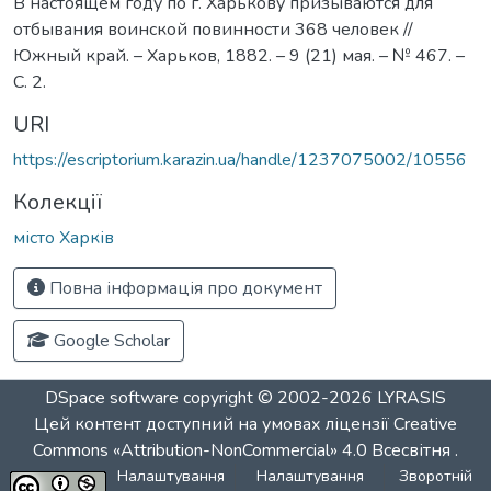
В настоящем году по г. Харькову призываются для
отбывания воинской повинности 368 человек //
Южный край. – Харьков, 1882. – 9 (21) мая. – № 467. –
С. 2.
URI
https://escriptorium.karazin.ua/handle/1237075002/10556
Колекції
місто Харків
Повна інформація про документ
Google Scholar
DSpace software
copyright © 2002-2026
LYRASIS
Цей контент доступний на умовах ліцензії
Creative
Commons «Attribution-NonCommercial» 4.0 Всесвітня
.
Налаштування
Налаштування
Зворотній