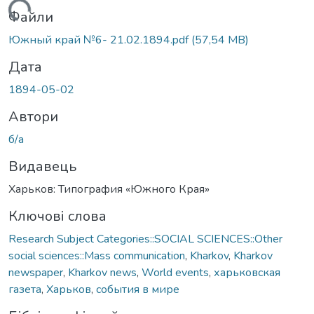
Вантажиться...
Файли
Южный край №6- 21.02.1894.pdf
(57,54 MB)
Дата
1894-05-02
Автори
б/а
Видавець
Харьков: Типография «Южного Края»
Ключові слова
Research Subject Categories::SOCIAL SCIENCES::Other
social sciences::Mass communication
,
Kharkov
,
Kharkov
newspaper
,
Kharkov news
,
World events
,
харьковская
газета
,
Харьков
,
события в мире