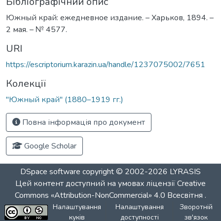
Бібліографічний опис
Южный край: ежедневное издание. – Харьков, 1894. –
2 мая. – № 4577.
URI
https://escriptorium.karazin.ua/handle/1237075002/7651
Колекції
"Южный край" (1880–1919 гг.)
Повна інформація про документ
Google Scholar
DSpace software
copyright © 2002-2026
LYRASIS
Цей контент доступний на умовах ліцензії
Creative
Commons «Attribution-NonCommercial» 4.0 Всесвітня
.
Налаштування
Налаштування
Зворотній
куків
доступності
зв'язок