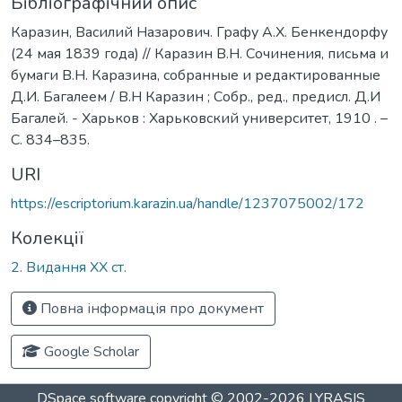
Бібліографічний опис
Каразин, Василий Назарович. Графу А.Х. Бенкендорфу
(24 мая 1839 года) // Каразин В.Н. Сочинения, письма и
бумаги В.Н. Каразина, собранные и редактированные
Д.И. Багалеем / В.Н Каразин ; Собр., ред., предисл. Д.И
Багалей. - Харьков : Харьковский университет, 1910 . –
С. 834–835.
URI
https://escriptorium.karazin.ua/handle/1237075002/172
Колекції
2. Видання ХХ ст.
Повна інформація про документ
Google Scholar
DSpace software
copyright © 2002-2026
LYRASIS