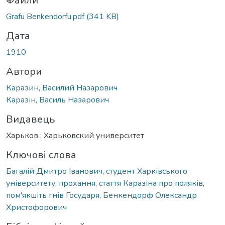
антажиться...
Файли
Grafu Benkendorfu.pdf
(341 KB)
Дата
1910
Автори
Каразин, Василий Назарович
Каразін, Василь Назарович
Видавець
Харьков : Харьковский университет
Ключові слова
Багалій Дмитро Іванович
,
студент Харківського
університету
,
прохання
,
стаття Каразіна про поляків
,
пом'якшіть гнів Государя
,
Бенкендорф Олександр
Христофорович