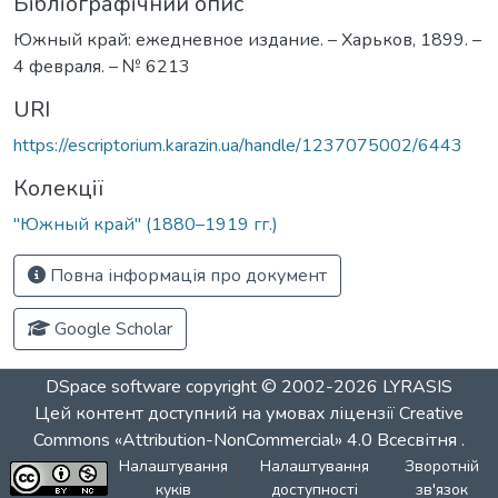
Бібліографічний опис
Южный край: ежедневное издание. – Харьков, 1899. –
4 февраля. – № 6213
URI
https://escriptorium.karazin.ua/handle/1237075002/6443
Колекції
"Южный край" (1880–1919 гг.)
Повна інформація про документ
Google Scholar
DSpace software
copyright © 2002-2026
LYRASIS
Цей контент доступний на умовах ліцензії
Creative
Commons «Attribution-NonCommercial» 4.0 Всесвітня
.
Налаштування
Налаштування
Зворотній
куків
доступності
зв'язок