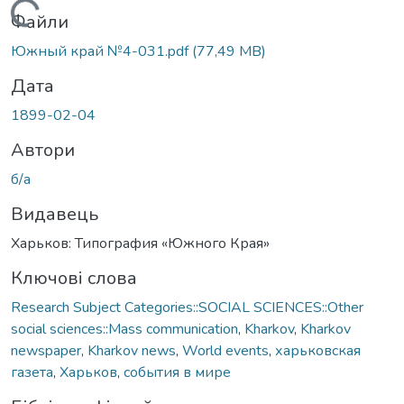
Вантажиться...
Файли
Южный край №4-031.pdf
(77,49 MB)
Дата
1899-02-04
Автори
б/а
Видавець
Харьков: Типография «Южного Края»
Ключові слова
Research Subject Categories::SOCIAL SCIENCES::Other
social sciences::Mass communication
,
Kharkov
,
Kharkov
newspaper
,
Kharkov news
,
World events
,
харьковская
газета
,
Харьков
,
события в мире