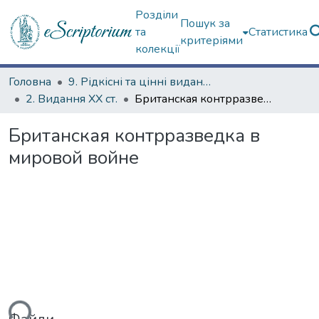
Розділи
Пошук за
та
Статистика
критеріями
колекції
Головна
9. Рідкісні та цінні видання
2. Видання ХХ ст.
Британская контрразведка в мировой войне
Британская контрразведка в
мировой войне
ься...