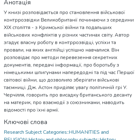
Анотація
У книзі розповідається про становлення військової
контррозвідки Великобританії починаючи з середини
XIX століття - з Кримської війни та подальших
військових конфліктів у різних частинах світу. Автор
згадує власну роботу в контррозвідці, успіхи та
провали, на яких англійці успішно навчалися. Він
розповідає про методи перевезення секретних
документів, передачі інформації, про боротьбу з
німецькими шпигунами напередодні та під час Першої
світової війни, що дозволило зберігати військові
таємниці. Дж. Астон приділяє увагу політичній грі У.
Черчілля, говорить про висадку британського десанту
на материк, про взаємодії з союзниками, наводить
відомості про їхні армії.
Ключові слова
Research Subject Categories::HUMANITIES and
RELIGION::History and philosophy subjects::History