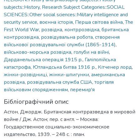
subjects::History
,
Research Subject Categories::SOCIAL
SCIENCES::Other social sciences::Military intelligence and
security service
,
воєнна історія
,
Перша світова війна
,
The
First World War
,
розвідка
,
контррозвідка
,
британська
контррозвідка
,
розвідувальна робота
,
створення
військової розвідувальної служби (1865-1914)
,
військово-морська розвідка
,
голуби на війні
,
Дарданельська операція 1915 р.
,
Галіполійська
катастрофа
,
Ютландська битва 1916 р.
,
Кітченер лорд
,
жінки-розвідниці
,
жінки-шпигунки
,
американська
розвідка
,
розвідувальна служба США
,
торгівля
військовим спорядженням
,
перемир'я
Бібліографічний опис
Астон, Джордж. Британская контрразведка в мировой
войне / Дж. Астон; пер. с англ. – Москва:
Государственное социально-экономическое
издательство, 1939. – 248 с. : план.