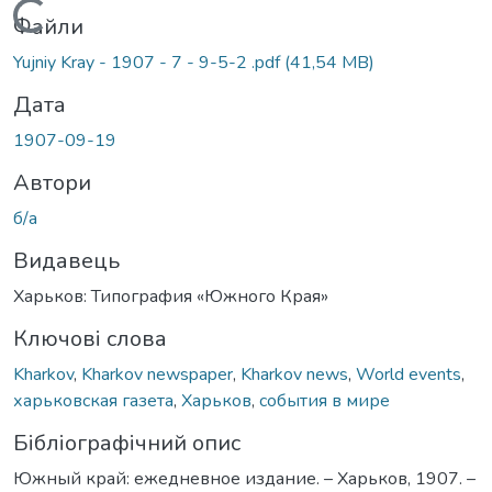
Вантажиться...
Файли
Yujniy Kray - 1907 - 7 - 9-5-2 .pdf
(41,54 MB)
Дата
1907-09-19
Автори
б/а
Видавець
Харьков: Типография «Южного Края»
Ключові слова
Kharkov
,
Kharkov newspaper
,
Kharkov news
,
World events
,
харьковская газета
,
Харьков
,
события в мире
Бібліографічний опис
Южный край: ежедневное издание. – Харьков, 1907. –