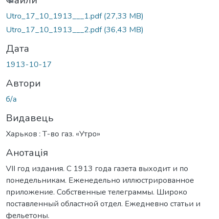
ажиться...
Файли
Utro_17_10_1913___1.pdf
(27,33 MB)
Utro_17_10_1913___2.pdf
(36,43 MB)
Дата
1913-10-17
Автори
б/а
Видавець
Харьков : Т-во газ. «Утро»
Анотація
VII год издания. С 1913 года газета выходит и по
понедельникам. Еженедельно иллюстрированное
приложение. Собственные телеграммы. Широко
поставленный областной отдел. Ежедневно статьи и
фельетоны.