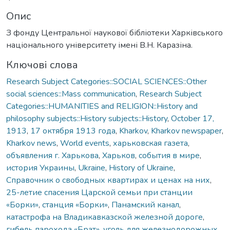
Опис
З фонду Центральної наукової бібліотеки Харківського
національного університету імені В.Н. Каразіна.
Ключові слова
Research Subject Categories::SOCIAL SCIENCES::Other
social sciences::Mass communication
,
Research Subject
Categories::HUMANITIES and RELIGION::History and
philosophy subjects::History subjects::History
,
October 17,
1913
,
17 октября 1913 года
,
Kharkov
,
Kharkov newspaper
,
Kharkov news
,
World events
,
харьковская газета
,
объявления г. Харькова
,
Харьков
,
события в мире
,
история Украины
,
Ukraine
,
History of Ukraine
,
Справочник о свободных квартирах и ценах на них
,
25-летие спасения Царской семьи при станции
«Борки»
,
станция «Борки»
,
Панамский канал
,
катастрофа на Владикавказской железной дороге
,
гибель парохода «Брат»
,
уголь для железнодорожных