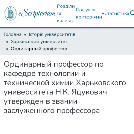
Розділи
Пошук за
та
Статистика
критеріями
колекції
Головна
Історія університетів
Харківський університет (сторінками періодичних видань)
Ординарный профессор по кафедре технологии и технической химии Харьковского университета Н.К. Яцукович утвержден в звании заслуженного профессора
Ординарный профессор по
кафедре технологии и
технической химии Харьковского
университета Н.К. Яцукович
утвержден в звании
заслуженного профессора