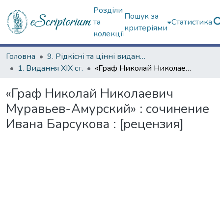
Розділи
Пошук за
та
Статистика
критеріями
колекції
Головна
9. Рідкісні та цінні видання
1. Видання ХІХ ст.
«Граф Николай Николаевич Муравьев-Амурский» : сочинение Ивана Барсукова : [рецензия]
«Граф Николай Николаевич
Муравьев-Амурский» : сочинение
Ивана Барсукова : [рецензия]